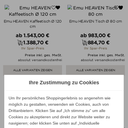
Emu HEAVEN Kaffeetisch Ø 120
Emu HEAVEN Tisch Ø 80 cm
cm
Verkaufspreis
Verkaufspreis
ab
1.543,00 €
ab
983,00 €
1.388,70 €
884,70 €
Preis
Preis
Ihr Spar-Preis
Ihr Spar-Preis
Preise inkl. ges. MwSt.
Preise inkl. ges. MwSt.
absolut versandkostenfrei
absolut versandkostenfrei
ALLE VARIANTEN ZEIGEN
ALLE VARIANTEN ZEIGEN
Ihre Zustimmung zu Cookies
Um Ihr persönliches Shoppingerlebnis so angenehm wie
Emu TERRAMARE Sessel
Emu TAMI Lounge-Sessel
möglich zu gestalten, verwenden wir Cookies, auch von
Verkaufspreis
Verkaufspreis
ab
1.919,00 €
ab
3.438,00 €
Drittanbietern. Klicken Sie auf „Ich stimme zu“ um alle
1.727,10 €
3.094,20 €
Preis
Preis
Cookies zu akzeptieren und direkt zur Website weiter zu
Ihr Spar-Preis
Ihr Spar-Preis
navigieren; oder klicken Sie unten auf „Individuelle
Preise inkl. ges. MwSt.
Preise inkl. ges. MwSt.