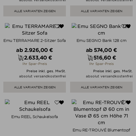
absolut versandkostenfrei
absolut versandkostenfrei
ALLE VARIANTEN ZEIGEN
ALLE VARIANTEN ZEIGEN
Emu TERRAMARE 2-Sitzer Sofa
Emu SEGNO Bank 128 cm
Verkaufspreis
Verkaufspreis
ab
2.926,00 €
ab
574,00 €
2.633,40 €
516,60 €
Preis
Preis
Ihr Spar-Preis
Ihr Spar-Preis
Preise inkl. ges. MwSt.
Preise inkl. ges. MwSt.
absolut versandkostenfrei
absolut versandkostenfrei
ALLE VARIANTEN ZEIGEN
ALLE VARIANTEN ZEIGEN
Emu REEL Schaukelsofa
Emu RE-TROUVÉ Blumentopf