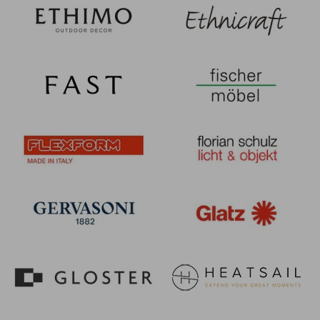
Collier
11
Combo
4
Como
11
Cone
5
Coupole
2
Darwin
12
Ducale
4
Emily
2
Ficus
4
Grace
1
Heaven
10
Holly
5
Ivy
3