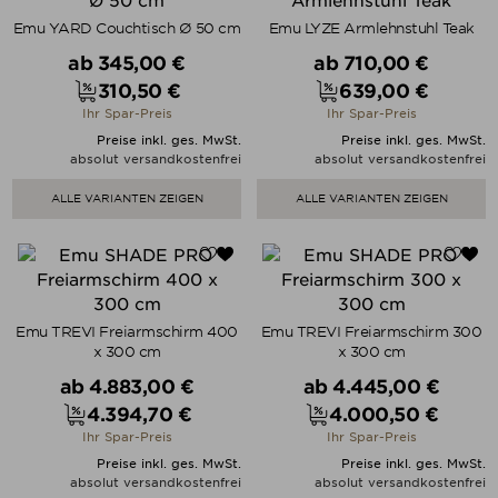
Emu YARD Couchtisch Ø 50 cm
Emu LYZE Armlehnstuhl Teak
Verkaufspreis
Verkaufspreis
ab
345,00 €
ab
710,00 €
310,50 €
639,00 €
Preis
Preis
Ihr Spar-Preis
Ihr Spar-Preis
Preise inkl. ges. MwSt.
Preise inkl. ges. MwSt.
absolut versandkostenfrei
absolut versandkostenfrei
ALLE VARIANTEN ZEIGEN
ALLE VARIANTEN ZEIGEN
Emu TREVI Freiarmschirm 400
Emu TREVI Freiarmschirm 300
x 300 cm
x 300 cm
Verkaufspreis
Verkaufspreis
ab
4.883,00 €
ab
4.445,00 €
4.394,70 €
4.000,50 €
Preis
Preis
Ihr Spar-Preis
Ihr Spar-Preis
Preise inkl. ges. MwSt.
Preise inkl. ges. MwSt.
absolut versandkostenfrei
absolut versandkostenfrei