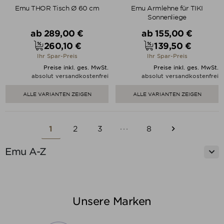
Emu THOR Tisch Ø 60 cm
Emu Armlehne für TIKI
Sonnenliege
Verkaufspreis
Verkaufspreis
ab
289,00 €
ab
155,00 €
260,10 €
139,50 €
Preis
Preis
Ihr Spar-Preis
Ihr Spar-Preis
Preise inkl. ges. MwSt.
Preise inkl. ges. MwSt.
absolut versandkostenfrei
absolut versandkostenfrei
ALLE VARIANTEN ZEIGEN
ALLE VARIANTEN ZEIGEN

1
2
3
···
8
Weiter

Emu A-Z
Kategorien
Unsere Marken
Ala
2