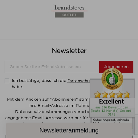
Yard
12
Preis
Preis von
Preis bis
Newsletter
€
€
Abonnieren
Hersteller
Ich bestätige, dass ich die
gelesen
Datenschutzerklärung
habe.
Mit dem Klicken auf "Abonnieren" stimmen Sie zu, dass wir
Ihre Email-Adresse im Rahmen unserer
Datenschutzbestimmungen verarbeiten dürfen. Ihre
angegebene Email-Adresse wird nur für unseren Newsletter-
Versand verwendet. In unseren Newslettern informieren wir
Newsletteranmeldung
Sie regelmäßig über aktuelle Angebote. Weitere
Informationen zur Verwendung Ihrer Emaildaten finden Sie in