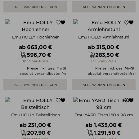
ALLE VARIANTEN ZEIGEN
ALLE VARIANTEN ZEIGEN
Emu HOLLY Hochlehner
Emu HOLLY Armlehnstuhl
Verkaufspreis
Verkaufspreis
ab
663,00 €
ab
315,00 €
596,70 €
283,50 €
Preis
Preis
Ihr Spar-Preis
Ihr Spar-Preis
Preise inkl. ges. MwSt.
Preise inkl. ges. MwSt.
absolut versandkostenfrei
absolut versandkostenfrei
ALLE VARIANTEN ZEIGEN
ALLE VARIANTEN ZEIGEN
Emu HOLLY Beistelltisch
Emu YARD Tisch 160 x 98 cm
Verkaufspreis
Verkaufspreis
ab
231,00 €
ab
1.435,00 €
207,90 €
1.291,50 €
Preis
Preis
Ihr Spar-Preis
Ihr Spar-Preis