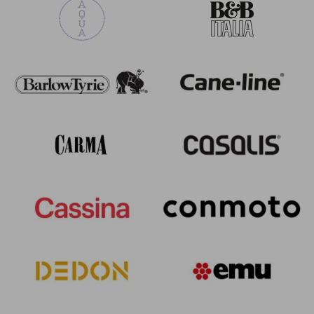
Alisea
2
Angel
6
Antigua
6
Arc en ciel
6
Athena
6
Bahama
1
Cabla
16
Café
5
Camaleon
5
Cannolè
8
Carousel
10
Ciak
2
Code
1