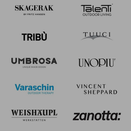
Signoria
6
Snooze
7
Sole
2
Star
13
Table System
1
Tami
6
Terra
2
Terramare
13
Thor
8
Tiki
4
Trevi
4
Twins
16
Urban
5