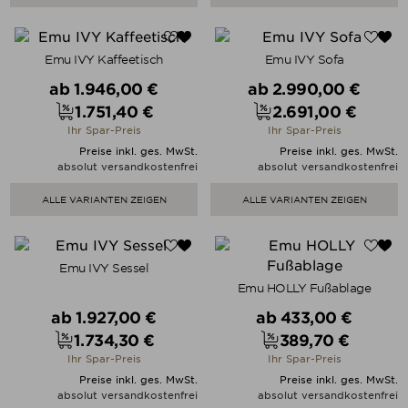
Emu IVY Kaffeetisch
Emu IVY Sofa
Verkaufspreis
Verkaufspreis
ab
1.946,00 €
ab
2.990,00 €
1.751,40 €
2.691,00 €
Preis
Preis
Ihr Spar-Preis
Ihr Spar-Preis
Preise inkl. ges. MwSt.
Preise inkl. ges. MwSt.
absolut versandkostenfrei
absolut versandkostenfrei
ALLE VARIANTEN ZEIGEN
ALLE VARIANTEN ZEIGEN
Emu IVY Sessel
Emu HOLLY Fußablage
Verkaufspreis
Verkaufspreis
ab
1.927,00 €
ab
433,00 €
1.734,30 €
389,70 €
Preis
Preis
Ihr Spar-Preis
Ihr Spar-Preis
Preise inkl. ges. MwSt.
Preise inkl. ges. MwSt.
absolut versandkostenfrei
absolut versandkostenfrei