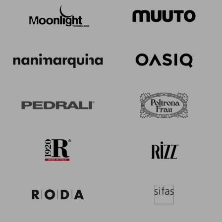
Plus4
5
Quadro
1
Re-Trouvé
6
Red Carpet
1
Reel
3
Rio R50
6
Riviera
4
Ronda
3
Ronda X
3
Round
15
Saint Martin
8
Segno
6
Shine
20