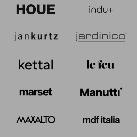
Lyze
6
Maggiore
4
Mia
3
Mom
2
Navona
5
Nef
2
Nova
4
Nuvola
1
Ottoman
1
Patchwall
3
Piazzetta
2
Pigalle |
9
Caprera