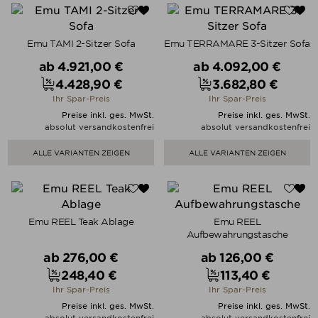
Emu TAMI 2-Sitzer Sofa
Emu TERRAMARE 3-Sitzer Sofa
Verkaufspreis
Verkaufspreis
ab
4.921,00 €
ab
4.092,00 €
4.428,90 €
3.682,80 €
Preis
Preis
Ihr Spar-Preis
Ihr Spar-Preis
Preise inkl. ges. MwSt.
Preise inkl. ges. MwSt.
absolut versandkostenfrei
absolut versandkostenfrei
ALLE VARIANTEN ZEIGEN
ALLE VARIANTEN ZEIGEN
Emu REEL Teak Ablage
Emu REEL
Aufbewahrungstasche
Verkaufspreis
Verkaufspreis
ab
276,00 €
ab
126,00 €
248,40 €
113,40 €
Preis
Preis
Ihr Spar-Preis
Ihr Spar-Preis
Preise inkl. ges. MwSt.
Preise inkl. ges. MwSt.