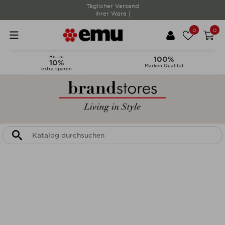
Täglicher Versand
Ihrer Ware |
0
0
Bis zu
100%
10%
Marken Qualität
extra sparen