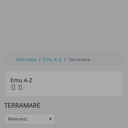
Startseite
Emu A-Z
Terramare
Emu A-Z


Preis
TERRAMARE
Preis von
Preis bis
€
€
Hersteller